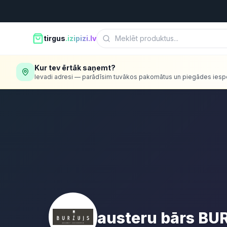
tirgus
.izipizi.lv
Kur tev ērtāk saņemt?
Ievadi adresi — parādīsim tuvākos pakomātus un piegādes iesp
austeru bārs BU