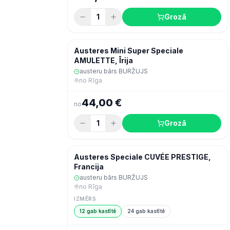
1
Grozā
Šodien
Zivis & jūras veltes
Austeres Mini Super Speciale
AMULETTE, Īrija
austeru bārs BURŽUJS
no
Rīga
44,00 €
no
1
Grozā
Šodien
Zivis & jūras veltes
Austeres Speciale CUVÉE PRESTIGE,
Francija
austeru bārs BURŽUJS
no
Rīga
IZMĒRS
12 gab kastītē
24 gab kastītē