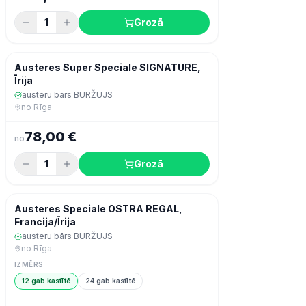
1
Grozā
Šodien
Zivis & jūras veltes
Austeres Super Speciale SIGNATURE,
Īrija
austeru bārs BURŽUJS
no
Rīga
78,00 €
no
1
Grozā
Šodien
Zivis & jūras veltes
Austeres Speciale OSTRA REGAL,
Francija/Īrija
austeru bārs BURŽUJS
no
Rīga
IZMĒRS
12 gab kastītē
24 gab kastītē