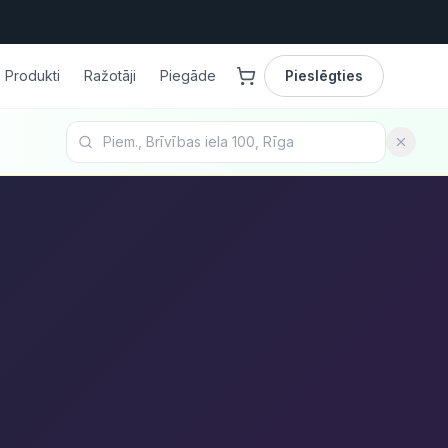
Produkti
Ražotāji
Piegāde
Pieslēgties