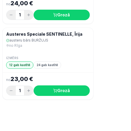
24,00 €
no
1
Grozā
Šodien
Zivis & jūras veltes
Austeres Speciale SENTINELLE, Īrija
austeru bārs BURŽUJS
no
Rīga
IZMĒRS
12 gab kastītē
24 gab kastītē
23,00 €
no
1
Grozā