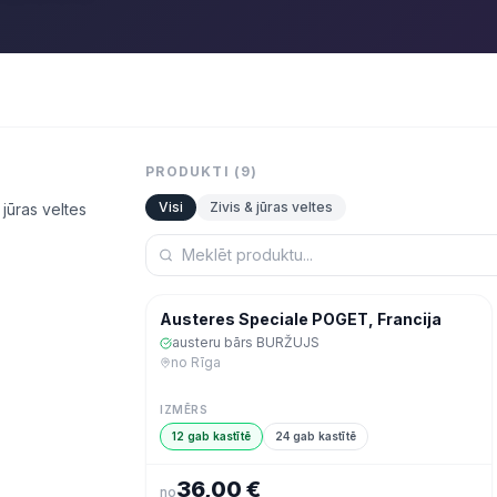
PRODUKTI (
9
)
Visi
Zivis & jūras veltes
jūras veltes
Šodien
Zivis & jūras veltes
Austeres Speciale POGET, Francija
austeru bārs BURŽUJS
no
Rīga
IZMĒRS
12 gab kastītē
24 gab kastītē
36,00 €
no