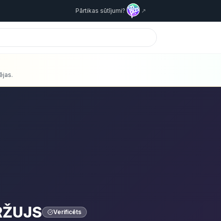
Pārtikas sūtījumi?
↗
ējas.
RŽUJS
Verificēts