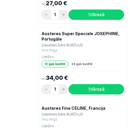
27,00 €
no
1
Grozā
Šodien
Zivis & jūras veltes
Austeres Super Speciale JOSEPHINE,
Portugāle
austeru bārs BURŽUJS
no
Rīga
IZMĒRS
12 gab kastītē
24 gab kastītē
34,00 €
no
1
Grozā
Šodien
Zivis & jūras veltes
Austeres Fine CELINE, Francija
austeru bārs BURŽUJS
no
Rīga
IZMĒRS