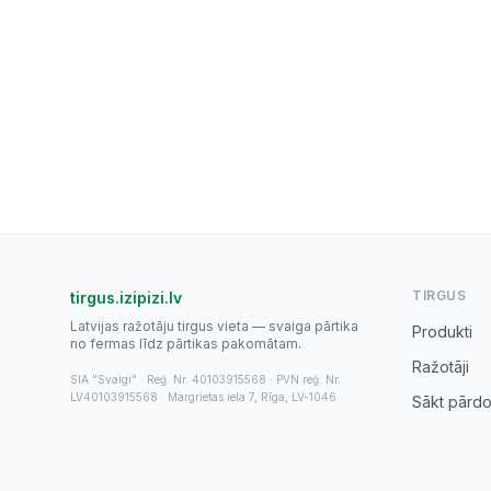
TIRGUS
tirgus.izipizi.lv
Latvijas ražotāju tirgus vieta — svaiga pārtika
Produkti
no fermas līdz pārtikas pakomātam.
Ražotāji
SIA "Svaigi" · Reģ. Nr. 40103915568 · PVN reģ. Nr.
LV40103915568 · Margrietas iela 7, Rīga, LV-1046
Sākt pārdo