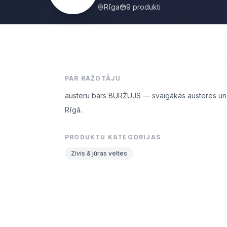
Rīga
9
produkti
PAR RAŽOTĀJU
austeru bārs BURŽUJS — svaigākās austeres un 
Rīgā.
PRODUKTU KATEGORIJAS
Zivis & jūras veltes