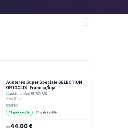
Šodien
Zivis & jūras veltes
Austeres Super Speciale SELECTION
OR (GOLD), Francija/Īrija
austeru bārs BURŽUJS
no
Rīga
IZMĒRS
12 gab kastītē
24 gab kastītē
44,00 €
no