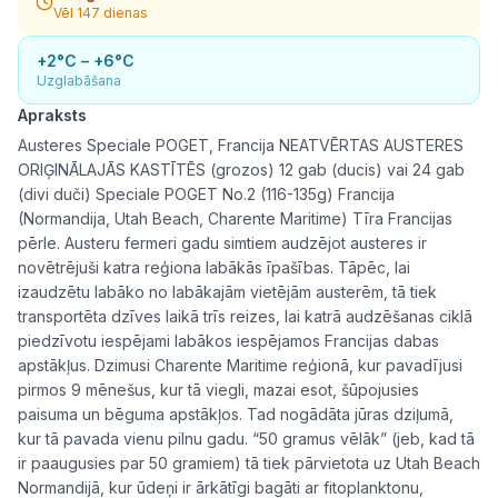
Vēl 147 dienas
+2°C – +6°C
Uzglabāšana
Apraksts
Austeres Speciale POGET, Francija NEATVĒRTAS AUSTERES
ORIĢINĀLAJĀS KASTĪTĒS (grozos) 12 gab (ducis) vai 24 gab
(divi duči) Speciale POGET No.2 (116-135g) Francija
(Normandija, Utah Beach, Charente Maritime) Tīra Francijas
pērle. Austeru fermeri gadu simtiem audzējot austeres ir
novētrējuši katra reģiona labākās īpašības. Tāpēc, lai
izaudzētu labāko no labākajām vietējām austerēm, tā tiek
transportēta dzīves laikā trīs reizes, lai katrā audzēšanas ciklā
piedzīvotu iespējami labākos iespējamos Francijas dabas
apstākļus. Dzimusi Charente Maritime reģionā, kur pavadījusi
pirmos 9 mēnešus, kur tā viegli, mazai esot, šūpojusies
paisuma un bēguma apstākļos. Tad nogādāta jūras dziļumā,
kur tā pavada vienu pilnu gadu. “50 gramus vēlāk” (jeb, kad tā
ir paaugusies par 50 gramiem) tā tiek pārvietota uz Utah Beach
Normandijā, kur ūdeņi ir ārkātīgi bagāti ar fitoplanktonu,