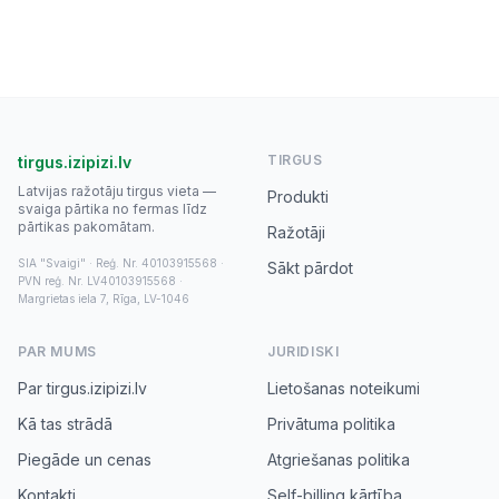
TIRGUS
tirgus.izipizi.lv
Latvijas ražotāju tirgus vieta —
Produkti
svaiga pārtika no fermas līdz
pārtikas pakomātam.
Ražotāji
SIA "Svaigi" · Reģ. Nr. 40103915568 ·
Sākt pārdot
PVN reģ. Nr. LV40103915568 ·
Margrietas iela 7, Rīga, LV-1046
PAR MUMS
JURIDISKI
Par tirgus.izipizi.lv
Lietošanas noteikumi
Kā tas strādā
Privātuma politika
Piegāde un cenas
Atgriešanas politika
Kontakti
Self-billing kārtība