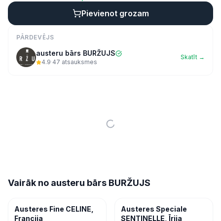
Pievienot grozam
PĀRDEVĒJS
austeru bārs BURŽUJS
Skatīt →
4.9
·
47
atsauksmes
Vairāk no
austeru bārs BURŽUJS
Ekspres
Ekspres
Jūras veltes
Jūras veltes
Austeres Fine CELINE,
Austeres Speciale
Francija
SENTINELLE, Īrija