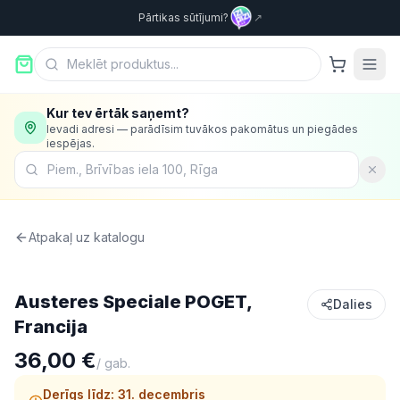
Pārtikas sūtījumi?
↗
Kur tev ērtāk saņemt?
Ievadi adresi — parādīsim tuvākos pakomātus un piegādes
iespējas.
Atpakaļ uz katalogu
Jūras veltes
Austeres Speciale POGET,
Dalies
Francija
36,00 €
/
gab.
Derīgs līdz:
31. decembris