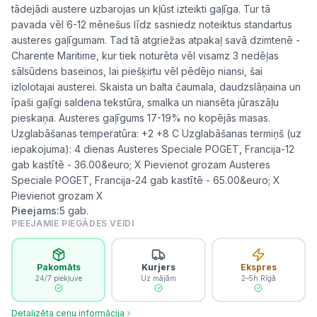
tādejādi austere uzbarojas un kļūst izteikti gaļīga. Tur tā
pavada vēl 6-12 mēnešus līdz sasniedz noteiktus standartus
austeres gaļīgumam. Tad tā atgriežas atpakaļ savā dzimtenē -
Charente Maritime, kur tiek noturēta vēl visamz 3 nedēļas
sālsūdens baseinos, lai piešķirtu vēl pēdējo niansi, šai
izlolotajai austerei. Skaista un balta čaumala, daudzslāņaina un
īpaši gaļīgi saldena tekstūra, smalka un niansēta jūraszāļu
pieskaņa. Austeres gaļīgums 17-19% no kopējās masas.
Uzglabāšanas temperatūra: +2 +8 C Uzglabāšanas termiņš (uz
iepakojuma): 4 dienas Austeres Speciale POGET, Francija-12
gab kastītē - 36.00&euro; X Pievienot grozam Austeres
Speciale POGET, Francija-24 gab kastītē - 65.00&euro; X
Pievienot grozam X
Pieejams:
5
gab.
PIEEJAMIE PIEGĀDES VEIDI
Pakomāts
Kurjers
Ekspres
24/7 piekļuve
Uz mājām
2–5h Rīgā
Detalizēta cenu informācija