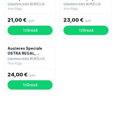
austeru bārs BURŽUJS
austeru bārs BURŽUJS
no
Rīga
no
Rīga
21,00 €
23,00 €
/
gab.
/
gab.
Grozā
Grozā
Ekspres
Jūras veltes
Austeres Speciale
OSTRA REGAL,
Francija/Īrija
austeru bārs BURŽUJS
no
Rīga
24,00 €
/
gab.
Grozā