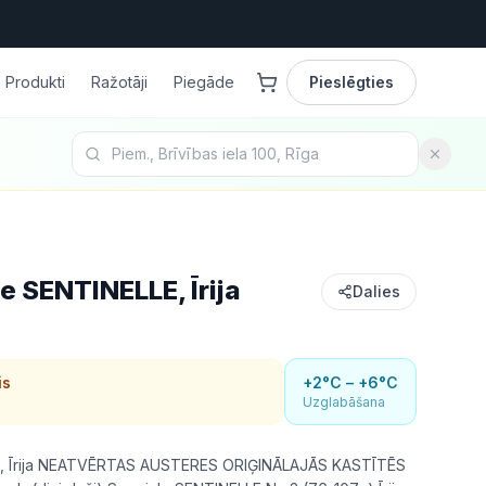
Produkti
Ražotāji
Piegāde
Pieslēgties
e SENTINELLE, Īrija
Dalies
is
+2°C – +6°C
Uzglabāšana
E, Īrija NEATVĒRTAS AUSTERES ORIĢINĀLAJĀS KASTĪTĒS