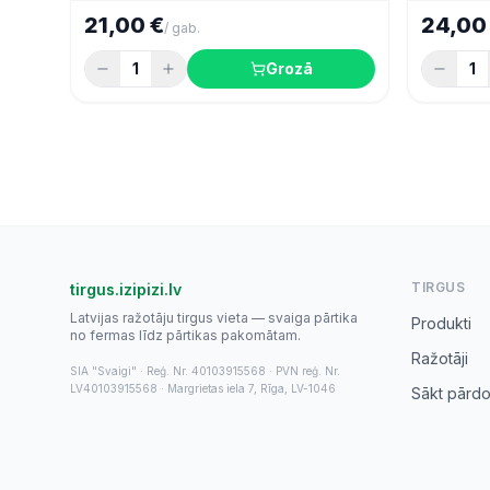
21,00 €
24,00
/
gab.
1
Grozā
1
TIRGUS
tirgus.izipizi.lv
Latvijas ražotāju tirgus vieta — svaiga pārtika
Produkti
no fermas līdz pārtikas pakomātam.
Ražotāji
SIA "Svaigi" · Reģ. Nr. 40103915568 · PVN reģ. Nr.
LV40103915568 · Margrietas iela 7, Rīga, LV-1046
Sākt pārdo