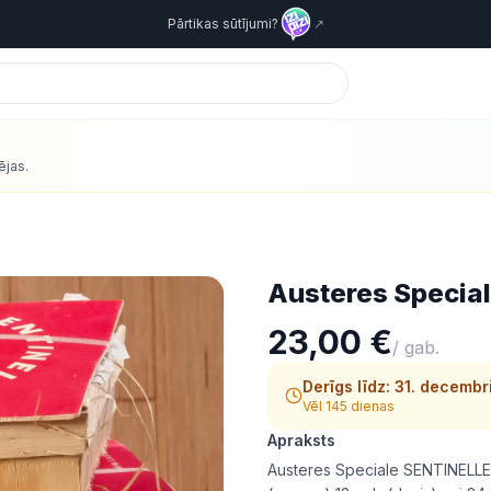
Pārtikas sūtījumi?
↗
ējas.
Austeres Special
23,00 €
/
gab.
Derīgs līdz:
31. decembr
Vēl 145 dienas
Apraksts
Austeres Speciale SENTINELL