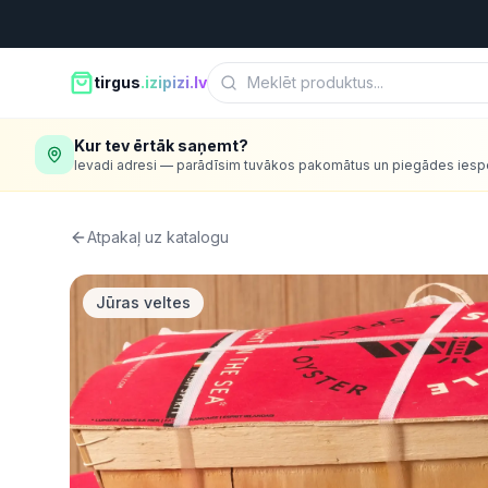
tirgus
.izipizi.lv
Kur tev ērtāk saņemt?
Ievadi adresi — parādīsim tuvākos pakomātus un piegādes iesp
Atpakaļ uz katalogu
Jūras veltes