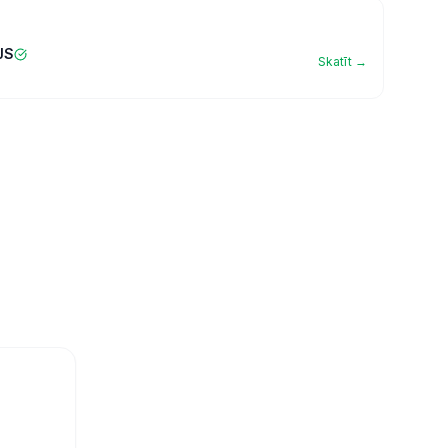
JS
Skatīt →
ras veltes