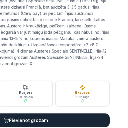
 gab (divi duči) Speciale SENTINELLE No.3 (76-107g) Īrija
tere dzimusi Francijā, bet audzēta 3-3.5 gadus Īrijas
eļrietumos (Clew bay) un pēc tam Īrijas austrumos
s posms notiek tās dzimtenē Francijā, lai izceltu katras
as. Austere ir kraukšķīga, patīkami saldena, jūtama
 pēcgaršā var just maigu joda pēcgaršu, kas nākusi no Īrijas
 mērāma 13-15% no kopējās masas. Mazāka izmēra austeru
s īpašo delikātumu. Uzglabāšanas temperatūra: +2 +8 C
ojuma): 4 dienas Austeres Speciale SENTINELLE, Īrija-12
ievienot grozam Austeres Speciale SENTINELLE, Īrija-24
ievienot grozam X
Kurjers
Ekspres
Uz mājām
2–5h Rīgā
Pievienot grozam