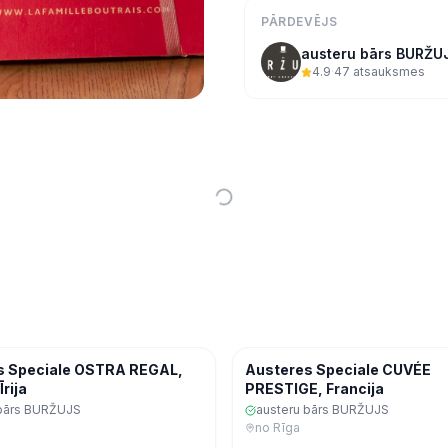
PĀRDEVĒJS
austeru bārs BURŽU
4.9
·
47
atsauksmes
Ekspres
Jūras veltes
Jū
s Speciale OSTRA REGAL,
Austeres Speciale CUVÉE
Īrija
PRESTIGE, Francija
 bārs BURŽUJS
austeru bārs BURŽUJS
no
Rīga