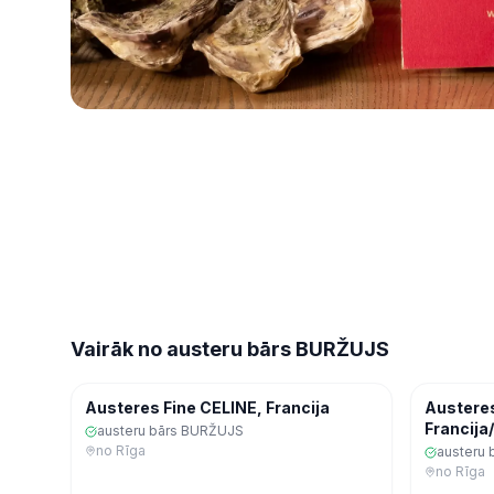
Vairāk no
austeru bārs BURŽUJS
Ekspres
Ekspres
Jūras veltes
Austeres Fine CELINE, Francija
Austere
Francija/
austeru bārs BURŽUJS
no
Rīga
austeru
no
Rīga