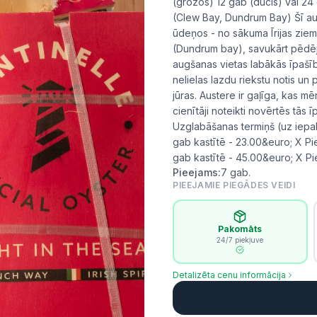
(grozos) 12 gab (ducis) vai 24
(Clew Bay, Dundrum Bay) Šī aus
ūdeņos - no sākuma Īrijas ziem
(Dundrum bay), savukārt pēdējai
augšanas vietas labākās īpašīb
nelielas lazdu riekstu notis un
jūras. Austere ir gaļīga, kas
cienītāji noteikti novērtēs tā
Uzglabāšanas termiņš (uz iepak
gab kastītē - 23.00&euro; X P
gab kastītē - 45.00&euro; X P
Pieejams:
7
gab.
PIEEJAMIE PIEGĀDES VEIDI
Pakomāts
24/7 piekļuve
Detalizēta cenu informācija