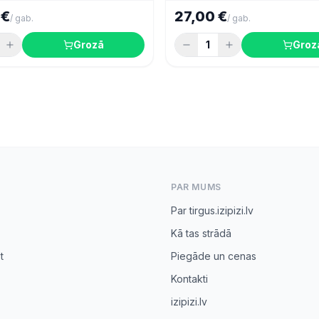
 €
27,00 €
/
gab.
/
gab.
Grozā
1
Groz
PAR MUMS
Par tirgus.izipizi.lv
Kā tas strādā
t
Piegāde un cenas
Kontakti
izipizi.lv