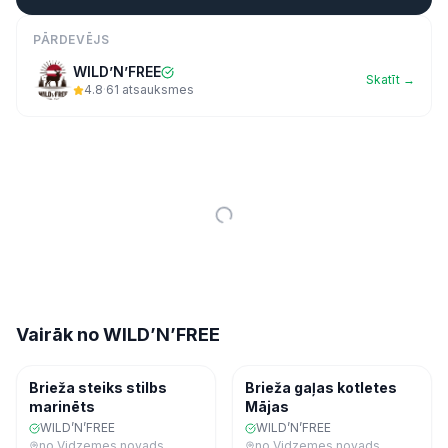
PĀRDEVĒJS
WILD’N’FREE
Skatīt →
4.8
·
61
atsauksmes
Vairāk no
WILD’N’FREE
Gaļa
Saldēta pārtika
Brieža steiks stilbs
Brieža gaļas kotletes
marinēts
Mājas
WILD’N’FREE
WILD’N’FREE
no
Vidzemes novads
no
Vidzemes novads