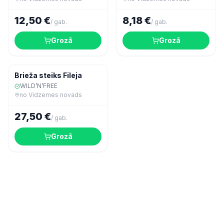
12,50 €
8,18 €
/
gab.
/
gab.
Grozā
Grozā
Gaļa
Brieža steiks Fileja
WILD’N’FREE
no
Vidzemes novads
27,50 €
/
gab.
Grozā