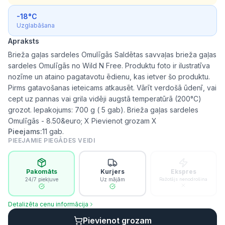
-18°C
Uzglabāšana
Apraksts
Brieža gaļas sardeles Omulīgās Saldētas savvaļas brieža gaļas
sardeles Omulīgās no Wild N Free. Produktu foto ir ilustratīva
nozīme un ataino pagatavotu ēdienu, kas ietver šo produktu.
Pirms gatavošanas ieteicams atkausēt. Vārīt verdošā ūdenī, vai
cept uz pannas vai grila vidēji augstā temperatūrā (200°C)
grozot. Iepakojums: 700 g ( 5 gab). Brieža gaļas sardeles
Omulīgās - 8.50&euro; X Pievienot grozam X
Pieejams:
11
gab.
PIEEJAMIE PIEGĀDES VEIDI
Pakomāts
Kurjers
Ekspres
24/7 piekļuve
Uz mājām
Ražotājs nenodrošina
Detalizēta cenu informācija
Pievienot grozam