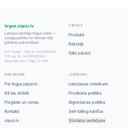
TIRGUS
tirgus.izipizi.lv
Latvijas ražotāju tirgus vieta —
Produkti
svaiga pārtika no fermas līdz
pārtikas pakomātam.
Ražotāji
SIA "Svaigi" · Reģ. Nr. 40103915568 ·
Sākt pārdot
PVN reģ. Nr. LV40103915568 ·
Margrietas iela 7, Rīga, LV-1046
PAR MUMS
JURIDISKI
Par tirgus.izipizi.lv
Lietošanas noteikumi
Kā tas strādā
Privātuma politika
Piegāde un cenas
Atgriešanas politika
Kontakti
Self-billing kārtība
izipizi.lv
Sīkdatņu iestatījumi