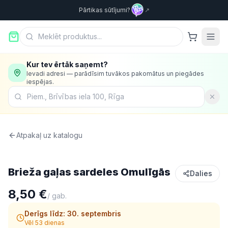
Pārtikas sūtījumi?
↗
Kur tev ērtāk saņemt?
Ievadi adresi — parādīsim tuvākos pakomātus un piegādes
iespējas.
Atpakaļ uz katalogu
Saldēta pārtika
Brieža gaļas sardeles Omulīgās
Dalies
8,50 €
/
gab.
Derīgs līdz:
30. septembris
Vēl 53 dienas