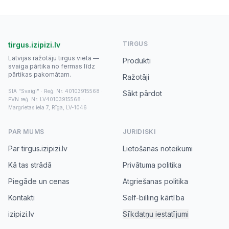
TIRGUS
tirgus.izipizi.lv
Latvijas ražotāju tirgus vieta —
Produkti
svaiga pārtika no fermas līdz
pārtikas pakomātam.
Ražotāji
SIA "Svaigi" · Reģ. Nr. 40103915568 ·
Sākt pārdot
PVN reģ. Nr. LV40103915568 ·
Margrietas iela 7, Rīga, LV-1046
PAR MUMS
JURIDISKI
Par tirgus.izipizi.lv
Lietošanas noteikumi
Kā tas strādā
Privātuma politika
Piegāde un cenas
Atgriešanas politika
Kontakti
Self-billing kārtība
izipizi.lv
Sīkdatņu iestatījumi