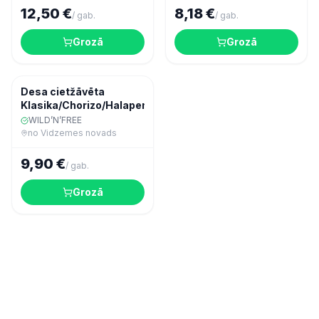
12,50 €
8,18 €
/
gab.
/
gab.
Grozā
Grozā
Gaļa
Desa cietžāvēta
Klasika/Chorizo/Halapenjo
WILD’N’FREE
no
Vidzemes novads
9,90 €
/
gab.
Grozā