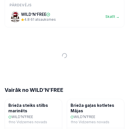
PĀRDEVĒJS
WILD’N’FREE
Skatīt →
4.8
·
61
atsauksmes
Vairāk no
WILD’N’FREE
Gaļa
Saldēta pārtika
Brieža steiks stilbs
Brieža gaļas kotletes
marinēts
Mājas
WILD’N’FREE
WILD’N’FREE
no
Vidzemes novads
no
Vidzemes novads