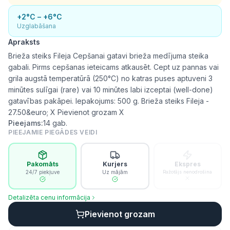
+2°C – +6°C
Uzglabāšana
Apraksts
Brieža steiks Fileja Cepšanai gatavi brieža medījuma steika
gabali. Pirms cepšanas ieteicams atkausēt. Cept uz pannas vai
grila augstā temperatūrā (250°C) no katras puses aptuveni 3
minūtes sulīgai (rare) vai 10 minūtes labi izceptai (well-done)
gatavības pakāpei. Iepakojums: 500 g. Brieža steiks Fileja -
27.50&euro; X Pievienot grozam X
Pieejams:
14
gab.
PIEEJAMIE PIEGĀDES VEIDI
Pakomāts
Kurjers
Ekspres
24/7 piekļuve
Uz mājām
Ražotājs nenodrošina
Detalizēta cenu informācija
Pievienot grozam