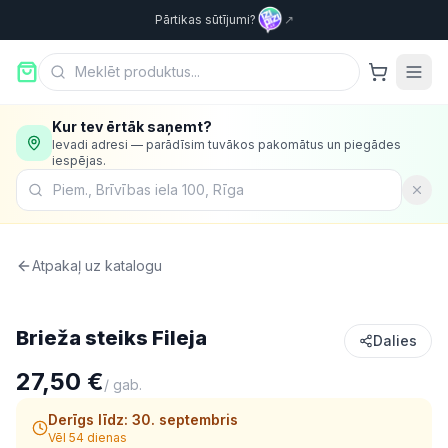
Pārtikas sūtījumi?
↗
Kur tev ērtāk saņemt?
Ievadi adresi — parādīsim tuvākos pakomātus un piegādes
iespējas.
Atpakaļ uz katalogu
Gaļa
Brieža steiks Fileja
Dalies
27,50 €
/
gab.
Derīgs līdz:
30. septembris
Vēl 54 dienas