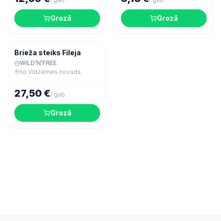
Grozā
Grozā
Gaļa
Brieža steiks Fileja
WILD’N’FREE
no
Vidzemes novads
27,50 €
/
gab.
Grozā