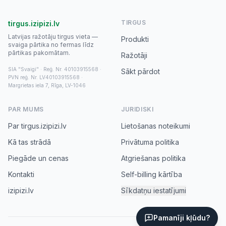
TIRGUS
tirgus.izipizi.lv
Latvijas ražotāju tirgus vieta —
Produkti
svaiga pārtika no fermas līdz
pārtikas pakomātam.
Ražotāji
SIA "Svaigi" · Reģ. Nr. 40103915568 ·
Sākt pārdot
PVN reģ. Nr. LV40103915568 ·
Margrietas iela 7, Rīga, LV-1046
PAR MUMS
JURIDISKI
Par tirgus.izipizi.lv
Lietošanas noteikumi
Kā tas strādā
Privātuma politika
Piegāde un cenas
Atgriešanas politika
Kontakti
Self-billing kārtība
izipizi.lv
Sīkdatņu iestatījumi
Pamanīji kļūdu?