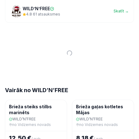
WILD’N’FREE
Skatīt →
4.8
·
61
atsauksmes
Vairāk no
WILD’N’FREE
Gaļa
Saldēta pārtika
Brieža steiks stilbs
Brieža gaļas kotletes
marinēts
Mājas
WILD’N’FREE
WILD’N’FREE
no
Vidzemes novads
no
Vidzemes novads
12,50 €
8,18 €
/
gab.
/
gab.