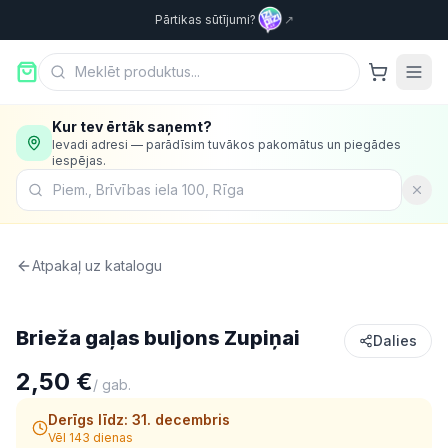
Pārtikas sūtījumi?
↗
Kur tev ērtāk saņemt?
Ievadi adresi — parādīsim tuvākos pakomātus un piegādes
iespējas.
Atpakaļ uz katalogu
Konservi
Brieža gaļas buljons Zupiņai
Dalies
2,50 €
/
gab.
Derīgs līdz:
31. decembris
Vēl 143 dienas