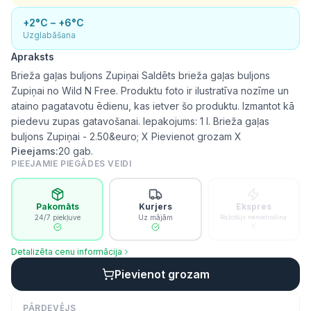
+2°C – +6°C
Uzglabāšana
Apraksts
Brieža gaļas buljons Zupiņai Saldēts brieža gaļas buljons
Zupiņai no Wild N Free. Produktu foto ir ilustratīva nozīme un
ataino pagatavotu ēdienu, kas ietver šo produktu. Izmantot kā
piedevu zupas gatavošanai. Iepakojums: 1 l. Brieža gaļas
buljons Zupiņai - 2.50&euro; X Pievienot grozam X
Pieejams:
20
gab.
PIEEJAMIE PIEGĀDES VEIDI
Pakomāts
Kurjers
Ekspres
24/7 piekļuve
Uz mājām
Ražotājs nenodrošina
Detalizēta cenu informācija
Pievienot grozam
PĀRDEVĒJS