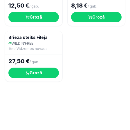
12,50 €
8,18 €
/
gab.
/
gab.
Grozā
Grozā
Gaļa
Brieža steiks Fileja
WILD’N’FREE
no
Vidzemes novads
27,50 €
/
gab.
Grozā