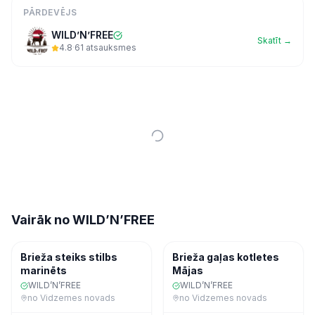
PĀRDEVĒJS
WILD’N’FREE
Skatīt →
4.8
·
61
atsauksmes
Vairāk no
WILD’N’FREE
Gaļa
Saldēta pārtika
Brieža steiks stilbs
Brieža gaļas kotletes
marinēts
Mājas
WILD’N’FREE
WILD’N’FREE
no
Vidzemes novads
no
Vidzemes novads