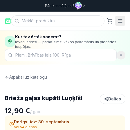
Pārtikas sūtījumi?
↗
Kur tev ērtāk saņemt?
Ievadi adresi — parādīsim tuvākos pakomātus un piegādes
iespējas.
Atpakaļ uz katalogu
Gaļa
Brieža gaļas kupāti Luņķīši
Dalies
12,90 €
/
gab.
Derīgs līdz:
30. septembris
Vēl 54 dienas