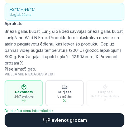
+2°C – +6°C
Uzglabāšana
Apraksts
Brieža gaļas kupāti Luņķīši Saldēti savvaļas brieža gaļas kupāti
Luņķīši no Wild N Free. Produktu foto ir ilustratīva nozīme un
ataino pagatavotu ēdienu, kas ietver šo produktu. Cep uz
pannas vidēji augstā temperatūrā (200°C) grozot. Iepakojums:
800 g. Brieža gaļas kupāti Luņķīši - 12.90&euro; X Pievienot
grozam X
Pieejams:
5
gab.
PIEEJAMIE PIEGĀDES VEIDI
Pakomāts
Kurjers
Ekspres
24/7 piekļuve
Uz mājām
Ražotājs nenodrošina
Detalizēta cenu informācija
Pievienot grozam