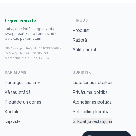
TIRGUS
tirgus.izipizi.lv
Latvijas ražotāju tirgus vieta —
Produkti
svaiga pārtika no fermas līdz
pārtikas pakomātam.
Ražotāji
SIA "Svaigi" · Reģ. Nr. 40103915568 ·
Sākt pārdot
PVN reģ. Nr. LV40103915568 ·
Margrietas iela 7, Rīga, LV-1046
PAR MUMS
JURIDISKI
Par tirgus.izipizi.lv
Lietošanas noteikumi
Kā tas strādā
Privātuma politika
Piegāde un cenas
Atgriešanas politika
Kontakti
Self-billing kārtība
izipizi.lv
Sīkdatņu iestatījumi