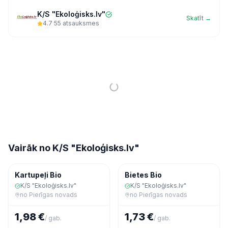
K/S "Ekoloģisks.lv"
Skatīt →
4.7
·
55
atsauksmes
Vairāk no
K/S "Ekoloģisks.lv"
Dārzeņi
Dārzeņi
Kartupeļi Bio
Bietes Bio
K/S "Ekoloģisks.lv"
K/S "Ekoloģisks.lv"
no
Pierīgas novads
no
Pierīgas novads
1,98 €
1,73 €
/
gab.
/
gab.