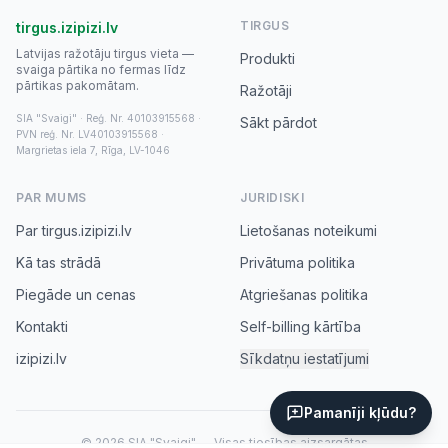
TIRGUS
tirgus.izipizi.lv
Latvijas ražotāju tirgus vieta —
Produkti
svaiga pārtika no fermas līdz
pārtikas pakomātam.
Ražotāji
SIA "Svaigi" · Reģ. Nr. 40103915568 ·
Sākt pārdot
PVN reģ. Nr. LV40103915568 ·
Margrietas iela 7, Rīga, LV-1046
PAR MUMS
JURIDISKI
Par tirgus.izipizi.lv
Lietošanas noteikumi
Kā tas strādā
Privātuma politika
Piegāde un cenas
Atgriešanas politika
Kontakti
Self-billing kārtība
izipizi.lv
Sīkdatņu iestatījumi
Pamanīji kļūdu?
© 2026 SIA "Svaigi" — Visas tiesības aizsargātas