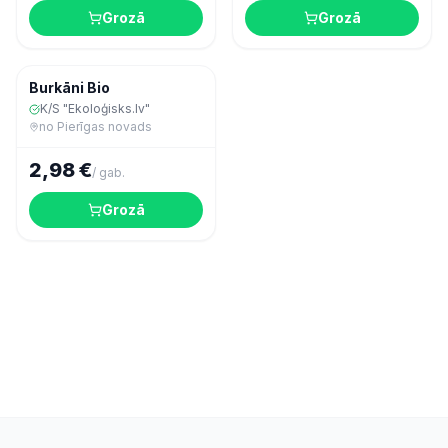
Grozā
Grozā
Dārzeņi
Burkāni Bio
K/S "Ekoloģisks.lv"
no
Pierīgas novads
2,98 €
/
gab.
Grozā