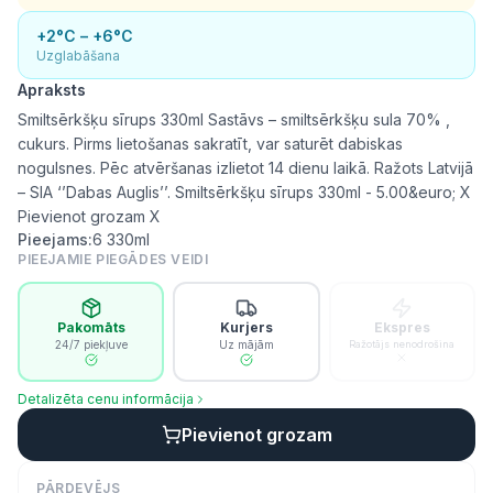
+2°C – +6°C
Uzglabāšana
Apraksts
Smiltsērkšķu sīrups 330ml Sastāvs – smiltsērkšķu sula 70% ,
cukurs. Pirms lietošanas sakratīt, var saturēt dabiskas
nogulsnes. Pēc atvēršanas izlietot 14 dienu laikā. Ražots Latvijā
– SIA ‘’Dabas Auglis’’. Smiltsērkšķu sīrups 330ml - 5.00&euro; X
Pievienot grozam X
Pieejams:
6
330ml
PIEEJAMIE PIEGĀDES VEIDI
Pakomāts
Kurjers
Ekspres
24/7 piekļuve
Uz mājām
Ražotājs nenodrošina
Detalizēta cenu informācija
Pievienot grozam
PĀRDEVĒJS