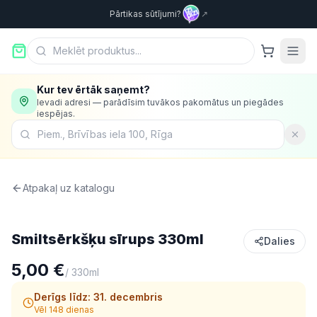
Pārtikas sūtījumi?
↗
Kur tev ērtāk saņemt?
Ievadi adresi — parādīsim tuvākos pakomātus un piegādes
iespējas.
Atpakaļ uz katalogu
Dzērieni
Smiltsērkšķu sīrups 330ml
Dalies
5,00 €
/
330ml
Derīgs līdz:
31. decembris
Vēl 148 dienas