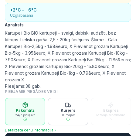
+2°C – +6°C
Uzglabāšana
Apraksts
Kartupeļi Bio BIO kartupeļi – svaigi, dabiski audzēti, bez
ķīmijas. Lieliska garša. 2,5 - 20kg fasējums. Šķirne - Gala.
Kartupeļi Bio-2,5kg - 1.98&euro; X Pievienot grozam Kartupeļi
Bio-5kg - 3.95&euro; X Pievienot grozam Kartupeļi Bio-10kg -
7.90&euro; X Pievienot grozam Kartupeļi Bio-15kg - 11.85&euro;
X Pievienot grozam Kartupeļi Bio-20kg - 15.80&euro; X
Pievienot grozam Kartupeļi Bio-1kg - 0.79&euro; X Pievienot
grozam X
Pieejams:
38
gab.
PIEEJAMIE PIEGĀDES VEIDI
Pakomāts
Kurjers
Ekspres
24/7 piekļuve
Uz mājām
Ražotājs nenodrošina
Detalizēta cenu informācija