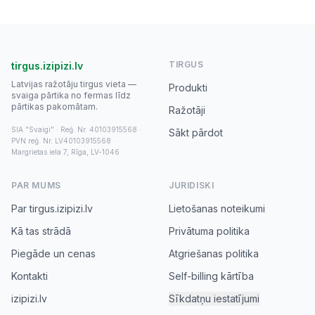
TIRGUS
tirgus.izipizi.lv
Latvijas ražotāju tirgus vieta —
Produkti
svaiga pārtika no fermas līdz
pārtikas pakomātam.
Ražotāji
SIA "Svaigi" · Reģ. Nr. 40103915568 ·
Sākt pārdot
PVN reģ. Nr. LV40103915568 ·
Margrietas iela 7, Rīga, LV-1046
PAR MUMS
JURIDISKI
Par tirgus.izipizi.lv
Lietošanas noteikumi
Kā tas strādā
Privātuma politika
Piegāde un cenas
Atgriešanas politika
Kontakti
Self-billing kārtība
izipizi.lv
Sīkdatņu iestatījumi