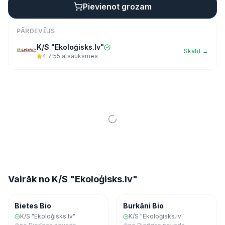
Pievienot grozam
PĀRDEVĒJS
K/S "Ekoloģisks.lv"
Skatīt →
4.7
·
55
atsauksmes
Vairāk no
K/S "Ekoloģisks.lv"
Dārzeņi
Dārzeņi
Bietes Bio
Burkāni Bio
K/S "Ekoloģisks.lv"
K/S "Ekoloģisks.lv"