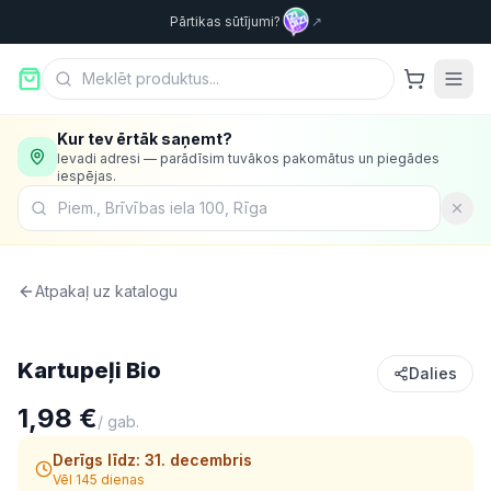
Pārtikas sūtījumi?
↗
Kur tev ērtāk saņemt?
Ievadi adresi — parādīsim tuvākos pakomātus un piegādes
iespējas.
Atpakaļ uz katalogu
Dārzeņi
Kartupeļi Bio
Dalies
1,98 €
/
gab.
Derīgs līdz:
31. decembris
Vēl 145 dienas