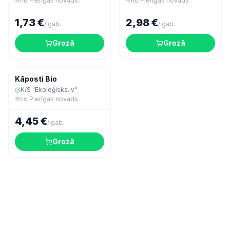
no
Pierīgas novads
no
Pierīgas novads
1,73 €
2,98 €
/
gab.
/
gab.
Grozā
Grozā
Dārzeņi
Kāposti Bio
K/S "Ekoloģisks.lv"
no
Pierīgas novads
4,45 €
/
gab.
Grozā