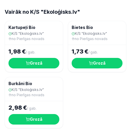
Vairāk no
K/S "Ekoloģisks.lv"
Dārzeņi
Dārzeņi
Kartupeļi Bio
Bietes Bio
K/S "Ekoloģisks.lv"
K/S "Ekoloģisks.lv"
no
Pierīgas novads
no
Pierīgas novads
1,98 €
1,73 €
/
gab.
/
gab.
Grozā
Grozā
Dārzeņi
Burkāni Bio
K/S "Ekoloģisks.lv"
no
Pierīgas novads
2,98 €
/
gab.
Grozā