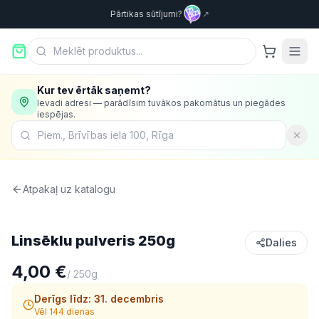
Pārtikas sūtījumi?
↗
Kur tev ērtāk saņemt?
Ievadi adresi — parādīsim tuvākos pakomātus un piegādes
iespējas.
Atpakaļ uz katalogu
Uztura bagātinātāji
Linsēklu pulveris 250g
Dalies
4,00 €
/
250g
Derīgs līdz:
31. decembris
Vēl 144 dienas