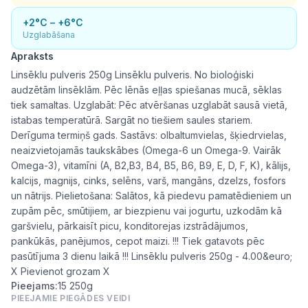
+2°C – +6°C
Uzglabāšana
Apraksts
Linsēklu pulveris 250g Linsēklu pulveris. No bioloģiski
audzētām linsēklām. Pēc lēnās eļļas spiešanas mucā, sēklas
tiek samaltas. Uzglabāt: Pēc atvēršanas uzglabāt sausā vietā,
istabas temperatūrā. Sargāt no tiešiem saules stariem.
Derīguma termiņš gads. Sastāvs: olbaltumvielas, šķiedrvielas,
neaizvietojamās taukskābes (Omega-6 un Omega-9. Vairāk
Omega-3), vitamīni (A, B2,B3, B4, B5, B6, B9, E, D, F, K), kālijs,
kalcijs, magnijs, cinks, selēns, varš, mangāns, dzelzs, fosfors
un nātrijs. Pielietošana: Salātos, kā piedevu pamatēdieniem un
zupām pēc, smūtijiem, ar biezpienu vai jogurtu, uzkodām kā
garšvielu, pārkaisīt picu, konditorejas izstrādājumos,
pankūkās, panējumos, cepot maizi. !!! Tiek gatavots pēc
pasūtījuma 3 dienu laikā !!! Linsēklu pulveris 250g - 4.00&euro;
X Pievienot grozam X
Pieejams:
15
250g
PIEEJAMIE PIEGĀDES VEIDI