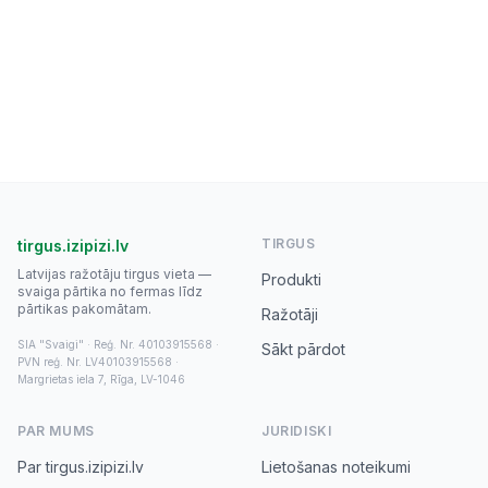
TIRGUS
tirgus.izipizi.lv
Latvijas ražotāju tirgus vieta —
Produkti
svaiga pārtika no fermas līdz
pārtikas pakomātam.
Ražotāji
SIA "Svaigi" · Reģ. Nr. 40103915568 ·
Sākt pārdot
PVN reģ. Nr. LV40103915568 ·
Margrietas iela 7, Rīga, LV-1046
PAR MUMS
JURIDISKI
Par tirgus.izipizi.lv
Lietošanas noteikumi