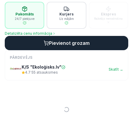
Pakomāts
Kurjers
Ekspres
24/7 piekļuve
Uz mājām
Ražotājs nenodrošina
Detalizēta cenu informācija
Pievienot grozam
PĀRDEVĒJS
K/S "Ekoloģisks.lv"
Skatīt →
4.7
·
55
atsauksmes