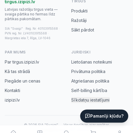
TIRGUS
tirgus.izipizi.lv
Latvijas ražotāju tirgus vieta —
Produkti
svaiga pārtika no fermas līdz
pārtikas pakomātam.
Ražotāji
SIA "Svaigi" · Reģ. Nr. 40103915568 ·
Sākt pārdot
PVN reģ. Nr. LV40103915568 ·
Margrietas iela 7, Rīga, LV-1046
PAR MUMS
JURIDISKI
Par tirgus.izipizi.lv
Lietošanas noteikumi
Kā tas strādā
Privātuma politika
Piegāde un cenas
Atgriešanas politika
Kontakti
Self-billing kārtība
izipizi.lv
Sīkdatņu iestatījumi
Pamanīji kļūdu?
© 2026 SIA "Svaigi" — Visas tiesības aizsargātas
tirgus@izipizi.lv
·
+371 20031552