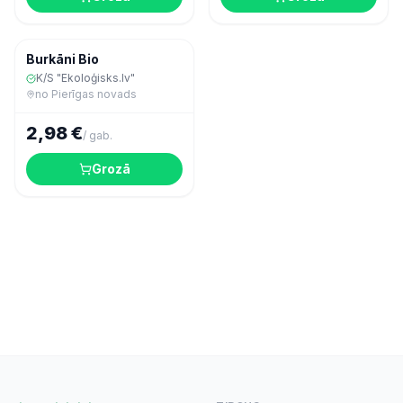
Dārzeņi
Burkāni Bio
K/S "Ekoloģisks.lv"
no
Pierīgas novads
2,98 €
/
gab.
Grozā