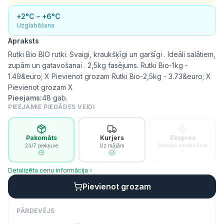
+2°C – +6°C
Uzglabāšana
Apraksts
Rutki Bio BIO rutki. Svaigi, kraukšķīgi un garšīgi . Ideāli salātiem,
zupām un gatavošanai . 2,5kg fasējums. Rutki Bio-1kg -
1.49&euro; X Pievienot grozam Rutki Bio-2,5kg - 3.73&euro; X
Pievienot grozam X
Pieejams:
48
gab.
PIEEJAMIE PIEGĀDES VEIDI
Pakomāts
Kurjers
Ekspres
24/7 piekļuve
Uz mājām
Ražotājs nenodrošina
Detalizēta cenu informācija
Pievienot grozam
PĀRDEVĒJS