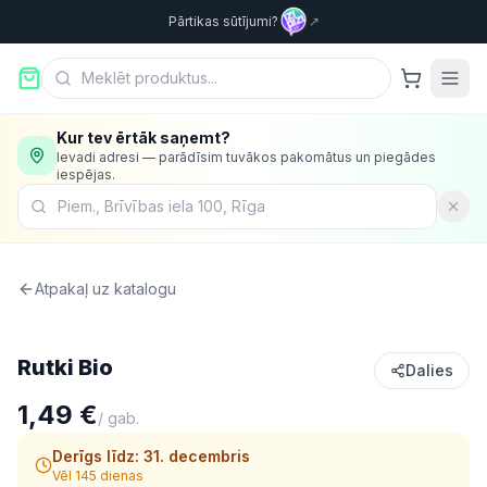
Pārtikas sūtījumi?
↗
Kur tev ērtāk saņemt?
Ievadi adresi — parādīsim tuvākos pakomātus un piegādes
iespējas.
Atpakaļ uz katalogu
Dārzeņi
Rutki Bio
Dalies
1,49 €
/
gab.
Derīgs līdz:
31. decembris
Vēl 145 dienas