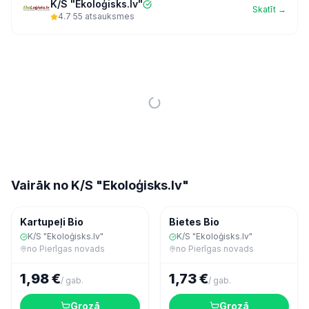
K/S "Ekoloģisks.lv"
Skatīt →
4.7
·
55
atsauksmes
Vairāk no
K/S "Ekoloģisks.lv"
Dārzeņi
Dārzeņi
Kartupeļi Bio
Bietes Bio
K/S "Ekoloģisks.lv"
K/S "Ekoloģisks.lv"
no
Pierīgas novads
no
Pierīgas novads
1,98 €
1,73 €
/
gab.
/
gab.
Grozā
Grozā