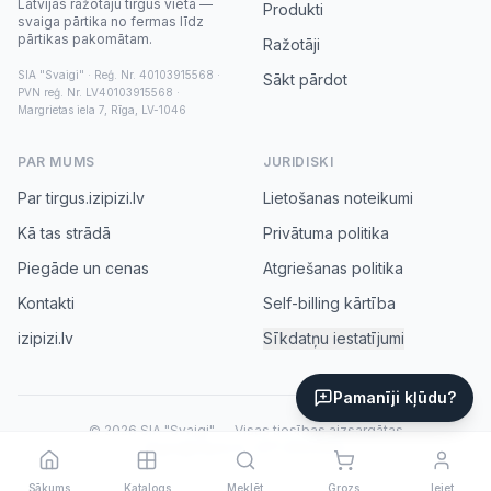
Latvijas ražotāju tirgus vieta —
Produkti
svaiga pārtika no fermas līdz
pārtikas pakomātam.
Ražotāji
SIA "Svaigi" · Reģ. Nr. 40103915568 ·
Sākt pārdot
PVN reģ. Nr. LV40103915568 ·
Margrietas iela 7, Rīga, LV-1046
PAR MUMS
JURIDISKI
Par tirgus.izipizi.lv
Lietošanas noteikumi
Kā tas strādā
Privātuma politika
Piegāde un cenas
Atgriešanas politika
Kontakti
Self-billing kārtība
izipizi.lv
Sīkdatņu iestatījumi
Pamanīji kļūdu?
© 2026 SIA "Svaigi" — Visas tiesības aizsargātas
tirgus@izipizi.lv
·
+371 20031552
Sākums
Katalogs
Meklēt
Grozs
Ieiet