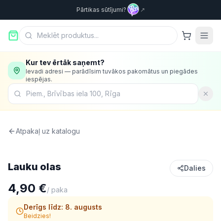
Pārtikas sūtījumi?
↗
Kur tev ērtāk saņemt?
Ievadi adresi — parādīsim tuvākos pakomātus un piegādes
iespējas.
Atpakaļ uz katalogu
Olas & piena produkti
Lauku olas
Dalies
4,90 €
/
paka
Derīgs līdz:
8. augusts
Beidzies!