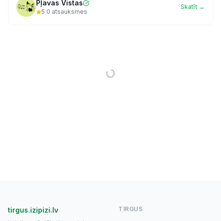
Pļavas Vistas
Skatīt →
5
·
0
atsauksmes
TIRGUS
tirgus.izipizi.lv