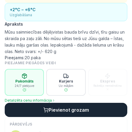
+2°C – +6°C
Uzglabāšana
Apraksts
Mūsu saimniecības dējējvistas bauda brīvu dzīvi, tīru gaisu un
skraida pa zaļu zāli. No mūsu sētas tieši uz Jūsu galda – īstas,
lauku māju garšas olas. Iepakojumā - dažāda lieluma un krāsu
olas. Neto svars: +/- 620 g
Pieejams:
20
paka
PIEEJAMIE PIEGĀDES VEIDI
Pakomāts
Kurjers
Ekspres
24/7 piekļuve
Uz mājām
Ražotājs nenodrošina
Detalizēta cenu informācija
Pievienot grozam
PĀRDEVĒJS