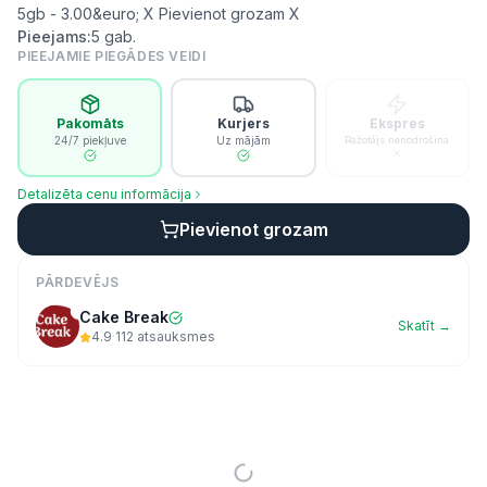
5gb - 3.00&euro; X Pievienot grozam X
Pieejams:
5
gab.
PIEEJAMIE PIEGĀDES VEIDI
Pakomāts
Kurjers
Ekspres
24/7 piekļuve
Uz mājām
Ražotājs nenodrošina
Detalizēta cenu informācija
Pievienot grozam
PĀRDEVĒJS
Cake Break
Skatīt →
4.9
·
112
atsauksmes