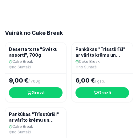
Vairāk no
Cake Break
Konditorija
Konditorija
Deserta torte "Svētku
Pankūkas "Trīsstūrīši"
assorti", 700g
ar vārīto krēmu un
banāniem (6 gab.)
Cake Break
Cake Break
no
Suntaži
no
Suntaži
9,00 €
6,00 €
/
700g
/
gab.
Grozā
Grozā
Konditorija
Pankūkas "Trīsstūrīši"
ar vārīto krēmu un
āboliem ar kanēli (6
Cake Break
gab.)
no
Suntaži