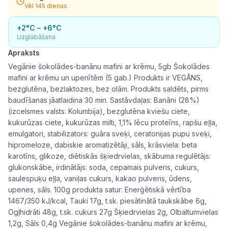
Vēl 145 dienas
+2°C – +6°C
Uzglabāšana
Apraksts
Vegānie šokolādes-banānu mafini ar krēmu, 5gb Šokolādes
mafini ar krēmu un upenītēm (5 gab.) Produkts ir VEGĀNS,
bezglutēna, bezlaktozes, bez olām. Produkts saldēts, pirms
baudīšanas jāatlaidina 30 min. Sastāvdaļas: Banāni (28%)
(izcelsmes valsts: Kolumbija), bezglutēna kviešu ciete,
kukurūzas ciete, kukurūzas milti, 1,1% lēcu proteīns, rapšu eļļa,
emulgatori, stabilizators: guāra sveķi, ceratonijas pupu sveķi,
hipromeloze, dabiskie aromatizētāji, sāls, krāsviela: beta
karotīns, glikoze, diētiskās šķiedrvielas, skābuma regulētājs:
glukonskābe, irdinātājs: soda, cepamais pulveris, cukurs,
saulespuķu eļļa, vaniļas cukurs, kakao pulveris, ūdens,
upenes, sāls. 100g produkta satur: Enerģētiskā vērtība
1467/350 kJ/kcal, Tauki 17g, t.sk. piesātinātā taukskābe 6g,
Ogļhidrāti 48g, t.sk. cukurs 27g Šķiedrvielas 2g, Olbaltumvielas
1,2g, Sāls 0,4g Vegānie šokolādes-banānu mafini ar krēmu,