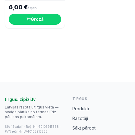
6,00 €
/
gab.
Grozā
TIRGUS
tirgus.izipizi.lv
Latvijas ražotāju tirgus vieta —
Produkti
svaiga pārtika no fermas līdz
pārtikas pakomātam.
Ražotāji
SIA "Svaigi" · Reģ. Nr. 40103915568 ·
Sākt pārdot
PVN reģ. Nr. LV40103915568 ·