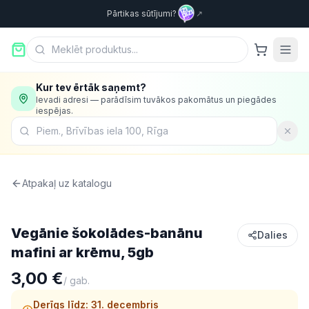
Pārtikas sūtījumi?
↗
Kur tev ērtāk saņemt?
Ievadi adresi — parādīsim tuvākos pakomātus un piegādes
iespējas.
Atpakaļ uz katalogu
Konditorija
Vegānie šokolādes-banānu
Dalies
mafini ar krēmu, 5gb
3,00 €
/
gab.
Derīgs līdz:
31. decembris