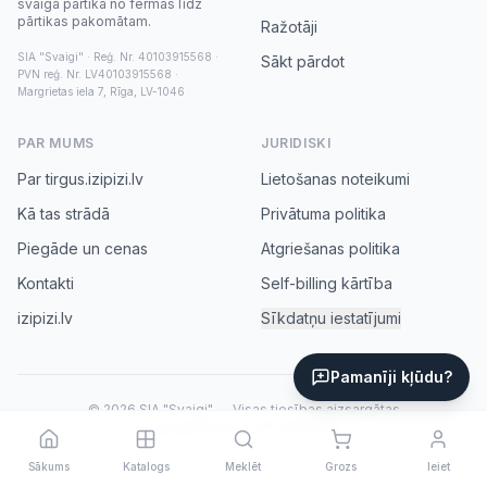
svaiga pārtika no fermas līdz
pārtikas pakomātam.
Ražotāji
SIA "Svaigi" · Reģ. Nr. 40103915568 ·
Sākt pārdot
PVN reģ. Nr. LV40103915568 ·
Margrietas iela 7, Rīga, LV-1046
PAR MUMS
JURIDISKI
Par tirgus.izipizi.lv
Lietošanas noteikumi
Kā tas strādā
Privātuma politika
Piegāde un cenas
Atgriešanas politika
Kontakti
Self-billing kārtība
izipizi.lv
Sīkdatņu iestatījumi
Pamanīji kļūdu?
© 2026 SIA "Svaigi" — Visas tiesības aizsargātas
tirgus@izipizi.lv
·
+371 20031552
Sākums
Katalogs
Meklēt
Grozs
Ieiet