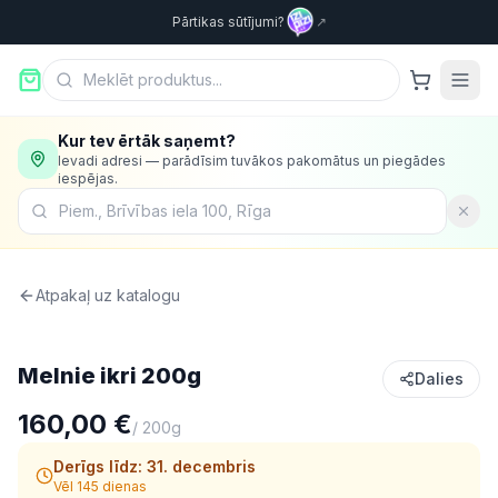
Pārtikas sūtījumi?
↗
Kur tev ērtāk saņemt?
Ievadi adresi — parādīsim tuvākos pakomātus un piegādes
iespējas.
Atpakaļ uz katalogu
Jūras veltes
Melnie ikri 200g
Dalies
160,00 €
/
200g
Derīgs līdz:
31. decembris
Vēl 145 dienas