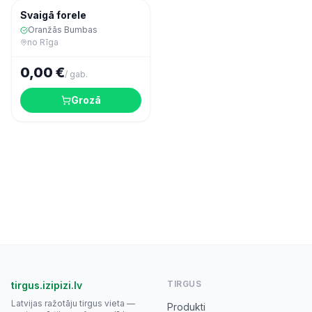
Jūras veltes
Svaigā forele
Oranžās Bumbas
no
Rīga
0,00 €
/
gab.
Grozā
TIRGUS
tirgus.izipizi.lv
Latvijas ražotāju tirgus vieta —
Produkti