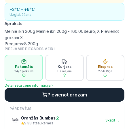
+2°C – +6°C
Uzglabāšana
Apraksts
Melnie ikri 200g Melnie ikri 200g - 160.00&euro; X Pievienot
grozam X
Pieejams:
8
200g
PIEEJAMIE PIEGĀDES VEIDI
Pakomāts
Kurjers
Ekspres
24/7 piekļuve
Uz mājām
2–5h Rīgā
Detalizēta cenu informācija
Pievienot grozam
PĀRDEVĒJS
Oranžās Bumbas
Skatīt →
5
·
38
atsauksmes