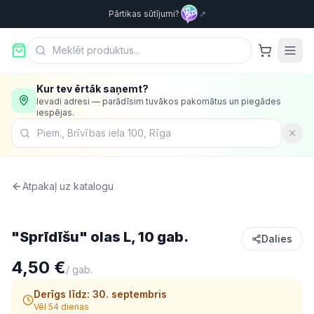
Pārtikas sūtījumi?
↗
Kur tev ērtāk saņemt?
Ievadi adresi — parādīsim tuvākos pakomātus un piegādes
iespējas.
Atpakaļ uz katalogu
Olas
"Sprīdīšu" olas L, 10 gab.
Dalies
4,50 €
/
gab.
Derīgs līdz:
30. septembris
Vēl 54 dienas