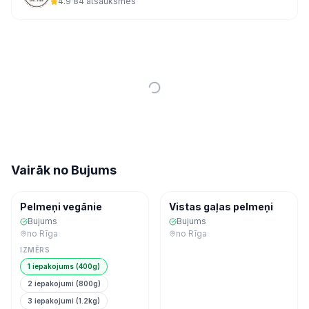
4.9
·
84
atsauksmes
Vairāk no
Bujums
Ekspres
Ekspres
Saldēta pārtika
Saldēta pārtika
Pelmeņi vegānie
Vistas gaļas pelmeņi
Bujums
Bujums
no
Rīga
no
Rīga
IZMĒRS
1 iepakojums (400g)
2 iepakojumi (800g)
3 iepakojumi (1.2kg)