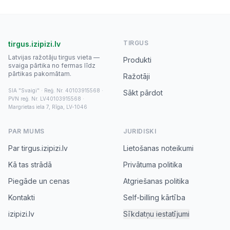
TIRGUS
tirgus.izipizi.lv
Latvijas ražotāju tirgus vieta —
Produkti
svaiga pārtika no fermas līdz
pārtikas pakomātam.
Ražotāji
SIA "Svaigi" · Reģ. Nr. 40103915568 ·
Sākt pārdot
PVN reģ. Nr. LV40103915568 ·
Margrietas iela 7, Rīga, LV-1046
PAR MUMS
JURIDISKI
Par tirgus.izipizi.lv
Lietošanas noteikumi
Kā tas strādā
Privātuma politika
Piegāde un cenas
Atgriešanas politika
Kontakti
Self-billing kārtība
izipizi.lv
Sīkdatņu iestatījumi