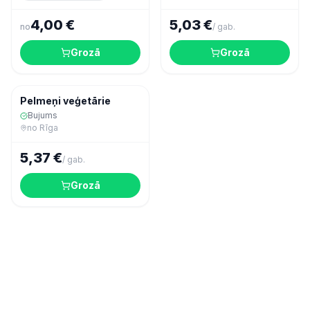
4,00 €
5,03 €
no
/
gab.
Grozā
Grozā
Ekspres
Saldēta pārtika
Pelmeņi veģetārie
Bujums
no
Rīga
5,37 €
/
gab.
Grozā