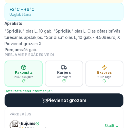
+2°C – +6°C
Uzglabāšana
Apraksts
"Sprīdīšu" olas L, 10 gab. "Sprīdīšu" olas L. Olas dētas brīvās
turēšanas apstākļos. "Sprīdīšu" olas L, 10 gab. - 4.50&euro; X
Pievienot grozam X
Pieejams:
15
gab.
PIEEJAMIE PIEGĀDES VEIDI
Pakomāts
Kurjers
Ekspres
24/7 piekļuve
Uz mājām
2–5h Rīgā
Detalizēta cenu informācija
Pievienot grozam
PĀRDEVĒJS
Bujums
Skatīt →