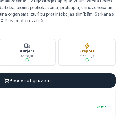
agatavošana: 1-2 tējk.drogas aplej ar 200ml karsta ūdens,
 Iedarbība: piemīt pretiekaisuma, pretsāpju, urīndzenoša un
ina organisma izturību pret infekcijas slimībām. Sarkanais
; X Pievienot grozam X
Kurjers
Ekspres
Uz mājām
2–5h Rīgā
Pievienot grozam
Skatīt →