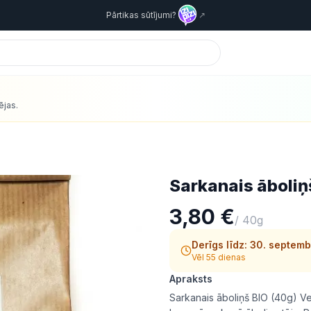
Pārtikas sūtījumi?
↗
ējas.
Sarkanais āboliņ
3,80 €
/
40g
Derīgs līdz:
30. septemb
Vēl 55 dienas
Apraksts
Sarkanais āboliņš BIO (40g) V