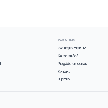
PAR MUMS
Par tirgus.izipizi.lv
Kā tas strādā
t
Piegāde un cenas
Kontakti
izipizi.lv