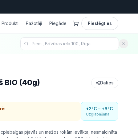
Produkti
Ražotāji
Piegāde
Pieslēgties
š BIO (40g)
Dalies
ris
+2°C – +6°C
Uzglabāšana
ecpiebalgas pļavās un mežos rokām ievākta, nesmalcināta