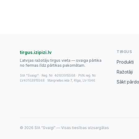
TIRGUS
tirgus.izipizi.lv
Latvijas ražotāju tirgus vieta — svaiga pārtika
Produkti
no fermas līdz pārtikas pakomātam.
Ražotāji
SIA "Svaigi" · Reģ. Nr. 40103915568 · PVN reģ. Nr.
LV40103915568 · Margrietas iela 7, Rīga, LV-1046
Sākt pārdo
© 2026 SIA "Svaigi" — Visas tiesības aizsargātas