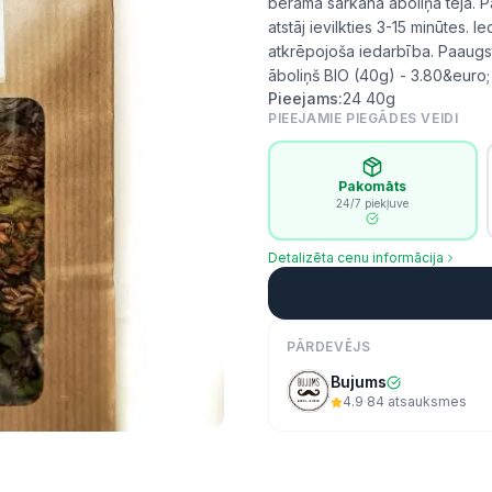
beramā sarkanā āboliņa tēja. P
atstāj ievilkties 3-15 minūtes.
atkrēpojoša iedarbība. Paaugst
āboliņš BIO (40g) - 3.80&euro
Pieejams:
24
40g
PIEEJAMIE PIEGĀDES VEIDI
Pakomāts
24/7 piekļuve
Detalizēta cenu informācija
PĀRDEVĒJS
Bujums
4.9
·
84
atsauksmes