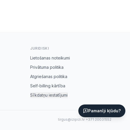
JURIDISKI
Lietošanas noteikumi
Privātuma politika
Atgriešanas politika
Self-billing kārtība
Sīkdatņu iestatījumi
Pamanīji kļūdu?
tirgus@izipizi.lv
·
+371 20031552