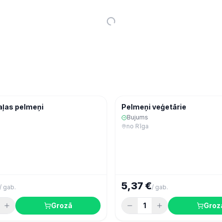
Ekspres
Saldēta pārtika
Saldē
aļas pelmeņi
Pelmeņi veģetārie
Bujums
no
Rīga
5,37 €
/
gab.
/
gab.
Grozā
1
Groz