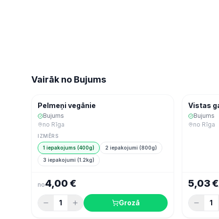
Vairāk no
Bujums
Ekspres
Ekspres
Saldēta pārtika
Pelmeņi vegānie
Vistas g
Bujums
Bujums
no
Rīga
no
Rīga
IZMĒRS
1 iepakojums (400g)
2 iepakojumi (800g)
3 iepakojumi (1.2kg)
4,00 €
5,03 €
no
1
Grozā
1