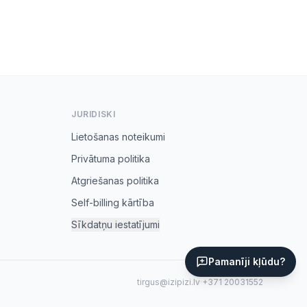
JURIDISKI
Lietošanas noteikumi
Privātuma politika
Atgriešanas politika
Self-billing kārtība
Sīkdatņu iestatījumi
Pamanīji kļūdu?
tirgus@izipizi.lv
·
+371 20031552