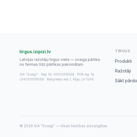
TIRGUS
tirgus.izipizi.lv
Latvijas ražotāju tirgus vieta — svaiga pārtika
Produkti
no fermas līdz pārtikas pakomātam.
Ražotāji
SIA "Svaigi" · Reģ. Nr. 40103915568 · PVN reģ. Nr.
LV40103915568 · Margrietas iela 7, Rīga, LV-1046
Sākt pārdo
© 2026 SIA "Svaigi" — Visas tiesības aizsargātas