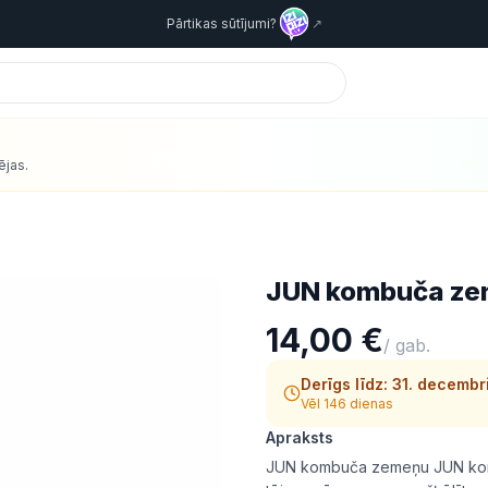
Pārtikas sūtījumi?
↗
ējas.
JUN kombuča z
14,00 €
/
gab.
Derīgs līdz:
31. decembr
Vēl 146 dienas
Apraksts
JUN kombuča zemeņu JUN komb