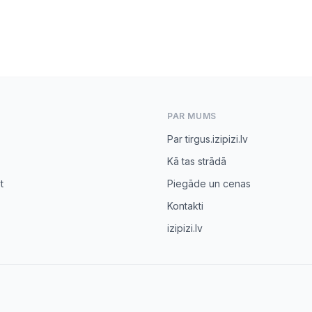
PAR MUMS
Par tirgus.izipizi.lv
Kā tas strādā
t
Piegāde un cenas
Kontakti
izipizi.lv