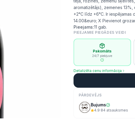
tēja, rozīnes, zemenu šķēlītes
aromatizētājs), zemenes 13%, c
+2°C līdz +6°C. Ir iespējama
14.00&euro; X Pievienot groz
Pieejams:
11
gab.
PIEEJAMIE PIEGĀDES VEIDI
Pakomāts
24/7 piekļuve
Detalizēta cenu informācija
PĀRDEVĒJS
Bujums
4.9
·
84
atsauksmes