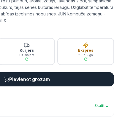
, rožu pumpuri, aromatizētājs, lavandas ziedi, šampanieša
ukurs, tējas sēnes kultūras ieraugs. Uzglabāt temperatūrā
s dabīgas izcelsmes nogulsnes. JUN kombuča zemeņu -
am X
Kurjers
Ekspres
Uz mājām
2–5h Rīgā
Pievienot grozam
Skatīt →