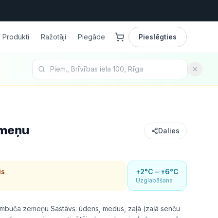
Produkti
Ražotāji
Piegāde
Pieslēgties
emeņu
Dalies
is
+2°C – +6°C
Uzglabāšana
uča zemeņu Sastāvs: ūdens, medus, zaļā (zaļā senču