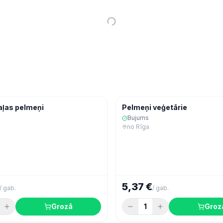
Ekspres
Saldēta pārtika
Saldē
aļas pelmeņi
Pelmeņi veģetārie
Bujums
no
Rīga
5,37 €
/
gab.
/
gab.
Grozā
1
Groz