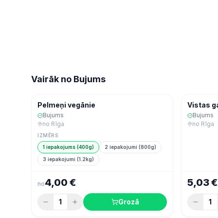
Vairāk no
Bujums
Ekspres
Ekspres
Saldēta pārtika
Pelmeņi vegānie
Vistas g
Bujums
Bujums
no
Rīga
no
Rīga
IZMĒRS
1 iepakojums (400g)
2 iepakojumi (800g)
3 iepakojumi (1.2kg)
4,00 €
5,03 €
no
1
Grozā
1