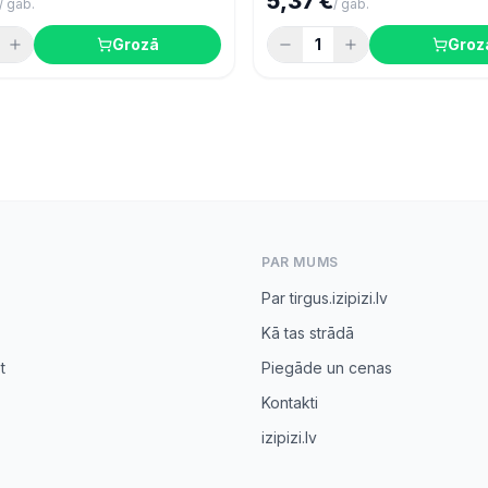
5,37 €
/
gab.
/
gab.
Grozā
1
Groz
PAR MUMS
Par tirgus.izipizi.lv
Kā tas strādā
t
Piegāde un cenas
Kontakti
izipizi.lv