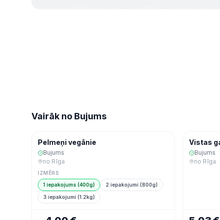
Vairāk no
Bujums
Ekspres
Ekspres
Saldēta pārtika
Pelmeņi vegānie
Vistas g
Bujums
Bujums
no
Rīga
no
Rīga
IZMĒRS
1 iepakojums (400g)
2 iepakojumi (800g)
3 iepakojumi (1.2kg)