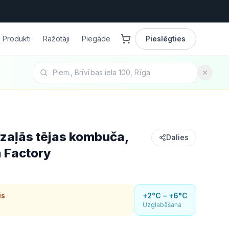
Produkti
Ražotāji
Piegāde
Pieslēgties
zaļās tējas kombuča,
Dalies
 Factory
is
+2°C – +6°C
Uzglabāšana