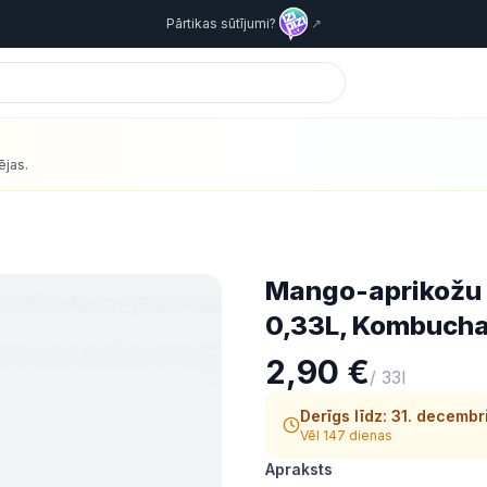
Pārtikas sūtījumi?
↗
ējas.
Mango-aprikožu 
0,33L, Kombucha
2,90 €
/
33l
Derīgs līdz:
31. decembr
Vēl 147 dienas
Apraksts