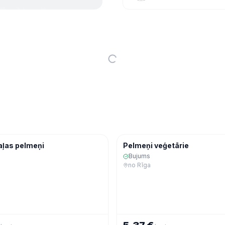
Ekspres
Saldēta pārtika
Saldē
aļas pelmeņi
Pelmeņi veģetārie
Bujums
no
Rīga