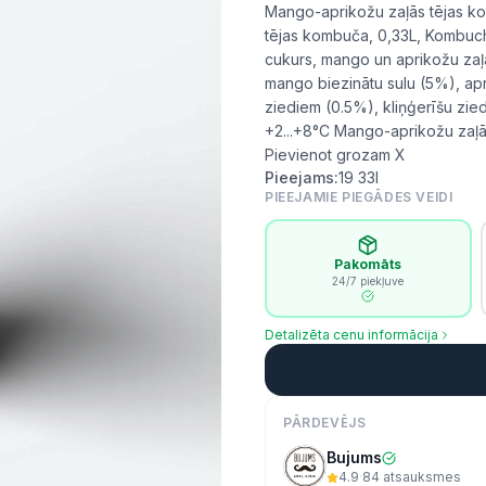
Mango-aprikožu zaļās tējas k
tējas kombuča, 0,33L, Kombucha
cukurs, mango un aprikožu zaļā
mango biezinātu sulu (5%), ap
ziediem (0.5%), kliņģerīšu zi
+2...+8°C Mango-aprikožu zaļā
Pievienot grozam X
Pieejams:
19
33l
PIEEJAMIE PIEGĀDES VEIDI
Pakomāts
24/7 piekļuve
Detalizēta cenu informācija
PĀRDEVĒJS
Bujums
4.9
·
84
atsauksmes