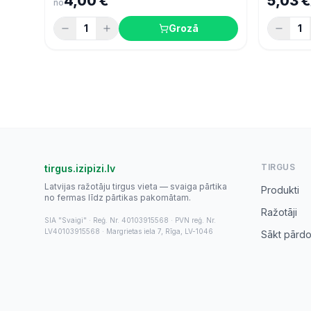
4,00 €
5,03 €
no
1
Grozā
1
TIRGUS
tirgus.izipizi.lv
Latvijas ražotāju tirgus vieta — svaiga pārtika
Produkti
no fermas līdz pārtikas pakomātam.
Ražotāji
SIA "Svaigi" · Reģ. Nr. 40103915568 · PVN reģ. Nr.
LV40103915568 · Margrietas iela 7, Rīga, LV-1046
Sākt pārdo