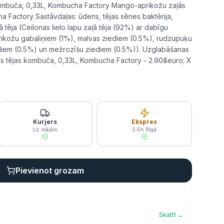
ombuča, 0,33L, Kombucha Factory Mango-aprikožu zaļās
 Factory Sastāvdaļas: ūdens, tējas sēnes baktērija,
 tēja (Ceilonas lielo lapu zaļā tēja (92%) ar dabīgu
rikožu gabaliņiem (1%), malvas ziediem (0.5%), rudzupuķu
ediem (0.5%) un mežrozīšu ziediem (0.5%)). Uzglabāšanas
s tējas kombuča, 0,33L, Kombucha Factory - 2.90&euro; X
Kurjers
Ekspres
Uz mājām
2–5h Rīgā
Pievienot grozam
Skatīt →