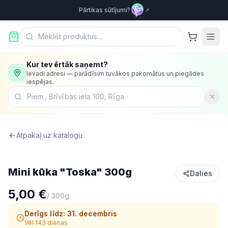
Pārtikas sūtījumi?
↗
Kur tev ērtāk saņemt?
Ievadi adresi — parādīsim tuvākos pakomātus un piegādes
iespējas.
Atpakaļ uz katalogu
Konditorija
Mini kūka "Toska" 300g
Dalies
5,00 €
/
300g
Derīgs līdz:
31. decembris
Vēl 143 dienas