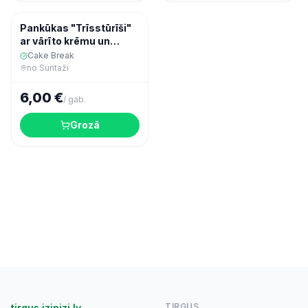
Konditorija
Pankūkas "Trīsstūrīši"
ar vārīto krēmu un
āboliem ar kanēli (6
Cake Break
gab.)
no
Suntaži
6,00 €
/
gab.
Grozā
TIRGUS
tirgus.izipizi.lv