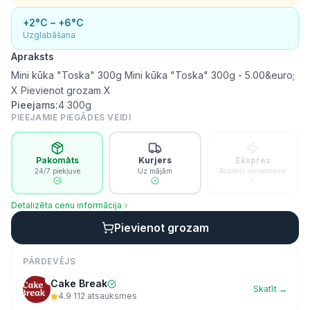
+2°C – +6°C
Uzglabāšana
Apraksts
Mini kūka "Toska" 300g Mini kūka "Toska" 300g - 5.00&euro;
X Pievienot grozam X
Pieejams:
4
300g
PIEEJAMIE PIEGĀDES VEIDI
Pakomāts
Kurjers
Ekspres
24/7 piekļuve
Uz mājām
Ražotājs nenodrošina
Detalizēta cenu informācija
Pievienot grozam
PĀRDEVĒJS
Cake Break
Skatīt →
4.9
·
112
atsauksmes