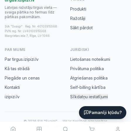
Latvijas ražotāju tirgus vieta —
Produkti
svaiga pārtika no fermas līdz
pārtikas pakomātam.
Ražotāji
SIA "Svaigi" · Reģ. Nr. 40103915568 ·
Sākt pārdot
PVN reģ. Nr. LV40103915568 ·
Margrietas iela 7, Rīga, LV-1046
PAR MUMS
JURIDISKI
Par tirgus.izipizi.lv
Lietošanas noteikumi
Kā tas strādā
Privātuma politika
Piegāde un cenas
Atgriešanas politika
Kontakti
Self-billing kārtība
izipizi.lv
Sīkdatņu iestatījumi
Pamanīji kļūdu?
© 2026 SIA "Svaigi" — Visas tiesības aizsargātas
tirgus@izipizi.lv
·
+371 20031552