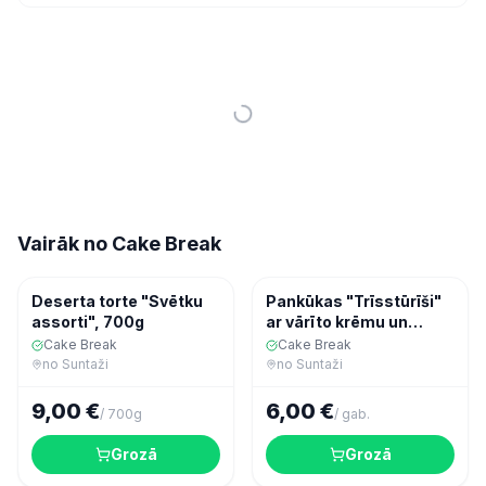
Vairāk no
Cake Break
Konditorija
Konditorija
Deserta torte "Svētku
Pankūkas "Trīsstūrīši"
assorti", 700g
ar vārīto krēmu un
banāniem (6 gab.)
Cake Break
Cake Break
no
Suntaži
no
Suntaži
9,00 €
6,00 €
/
700g
/
gab.
Grozā
Grozā