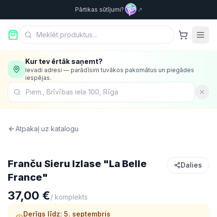
Pārtikas sūtījumi?
↗
Kur tev ērtāk saņemt?
Ievadi adresi — parādīsim tuvākos pakomātus un piegādes
iespējas.
Atpakaļ uz katalogu
Olas & piena produkti
Franču Sieru Izlase "La Belle
Dalies
France"
37,00 €
/
komplekts
Derīgs līdz:
5. septembris