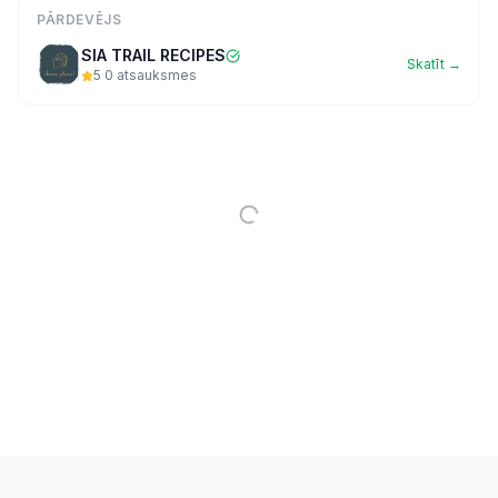
PĀRDEVĒJS
SIA TRAIL RECIPES
Skatīt →
5
·
0
atsauksmes