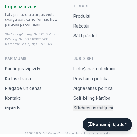
TIRGUS
tirgus.izipizi.lv
Latvijas ražotāju tirgus vieta —
Produkti
svaiga pārtika no fermas līdz
pārtikas pakomātam.
Ražotāji
SIA "Svaigi" · Reģ. Nr. 40103915568 ·
Sākt pārdot
PVN reģ. Nr. LV40103915568 ·
Margrietas iela 7, Rīga, LV-1046
PAR MUMS
JURIDISKI
Par tirgus.izipizi.lv
Lietošanas noteikumi
Kā tas strādā
Privātuma politika
Piegāde un cenas
Atgriešanas politika
Kontakti
Self-billing kārtība
izipizi.lv
Sīkdatņu iestatījumi
Pamanīji kļūdu?
© 2026 SIA "Svaigi" — Visas tiesības aizsargātas