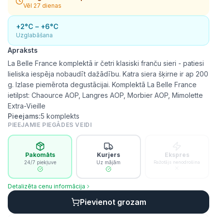
Vēl 27 dienas
+2°C – +6°C
Uzglabāšana
Apraksts
La Belle France komplektā ir četri klasiski franču sieri - patiesi
lieliska iespēja nobaudīt dažādību. Katra siera šķirne ir ap 200
g. Izlase piemērota degustācijai. Komplektā La Belle France
ietilpst: Chaource AOP, Langres AOP, Morbier AOP, Mimolette
Extra-Vieille
Pieejams:
5
komplekts
PIEEJAMIE PIEGĀDES VEIDI
Pakomāts
Kurjers
Ekspres
24/7 piekļuve
Uz mājām
Ražotājs nenodrošina
Detalizēta cenu informācija
Pievienot grozam