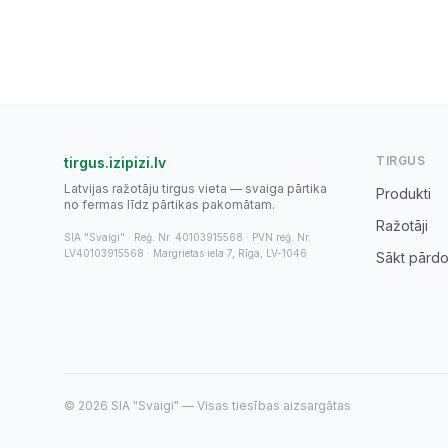
TIRGUS
tirgus.izipizi.lv
Latvijas ražotāju tirgus vieta — svaiga pārtika
Produkti
no fermas līdz pārtikas pakomātam.
Ražotāji
SIA "Svaigi" · Reģ. Nr. 40103915568 · PVN reģ. Nr.
LV40103915568 · Margrietas iela 7, Rīga, LV-1046
Sākt pārdo
© 2026 SIA "Svaigi" — Visas tiesības aizsargātas