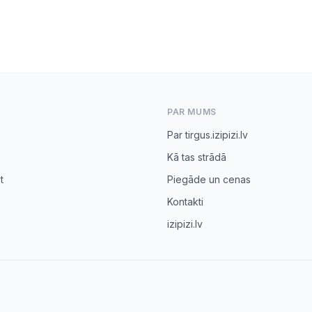
PAR MUMS
Par tirgus.izipizi.lv
Kā tas strādā
t
Piegāde un cenas
Kontakti
izipizi.lv