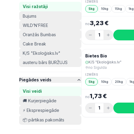
IZMĒRS
Visi ražotāji
5kg
10kg
15kg
1kg
Bujums
3,23 €
no
WILD’N’FREE
Oranžās Bumbas
1
Cake Break
K/S "Ekoloģisks.lv"
Šodien
Bietes Bio
austeru bārs BURŽUJS
K/S "Ekoloģisks.lv"
no
Sigulda
IZMĒRS
Piegādes veids
5kg
10kg
20kg
1k
Visi veidi
1,73 €
no
🚚 Kurjerpiegāde
1
⚡ Eksprespiegāde
📦 pārtikas pakomāts