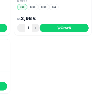
IZMĒRS
5kg
10kg
15kg
1kg
2,98 €
no
1
Grozā
 ogas