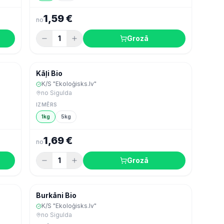
1,59 €
no
1
Grozā
 ogas
Šodien
Dārzeņi, augļi & ogas
Kāļi Bio
K/S "Ekoloģisks.lv"
no
Sigulda
IZMĒRS
1kg
5kg
1,69 €
no
1
Grozā
 ogas
Šodien
Dārzeņi, augļi & ogas
Burkāni Bio
K/S "Ekoloģisks.lv"
no
Sigulda