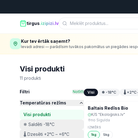
tirgus
.izipizi.lv
Kur tev ērtāk saņemt?
Ievadi adresi — parādīsim tuvākos pakomātus un piegādes iesp
Visi produkti
11
produkti
Filtri
Notīrīt
Visi
❄ -18°C
🌡 +2°C
Temperatūras režīms
Šodien
Baltais Redīss Bio
Visi produkti
K/S "Ekoloģisks.lv"
no
Sigulda
❄ Saldēti -18°C
IZMĒRS
🌡 Dzesēti +2°C – +6°C
1kg
5kg