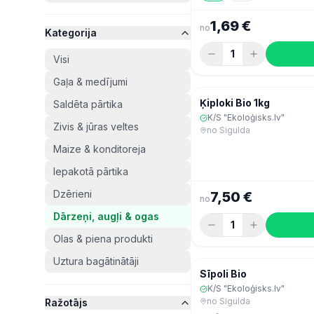
1,69 €
no
Kategorija
1
Visi
Gaļa & medījumi
Šodien
Ķiploki Bio 1kg
Saldēta pārtika
K/S "Ekoloģisks.lv"
Zivis & jūras veltes
no
Sigulda
Maize & konditoreja
Iepakotā pārtika
Dzērieni
7,50 €
no
Dārzeņi, augļi & ogas
1
Olas & piena produkti
Uztura bagātinātāji
Šodien
Sīpoli Bio
K/S "Ekoloģisks.lv"
no
Sigulda
Ražotājs