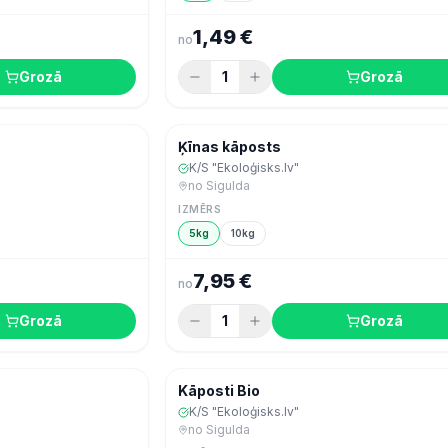
1,49 €
no
Grozā
1
Grozā
Dārzeņi, augļi & ogas
Šodien
Dārzeņi, augļi &
Ķīnas kāposts
K/S "Ekoloģisks.lv"
no
Sigulda
IZMĒRS
5kg
10kg
7,95 €
no
Grozā
1
Grozā
Dārzeņi, augļi & ogas
Šodien
Dārzeņi, augļi &
Kāposti Bio
K/S "Ekoloģisks.lv"
no
Sigulda