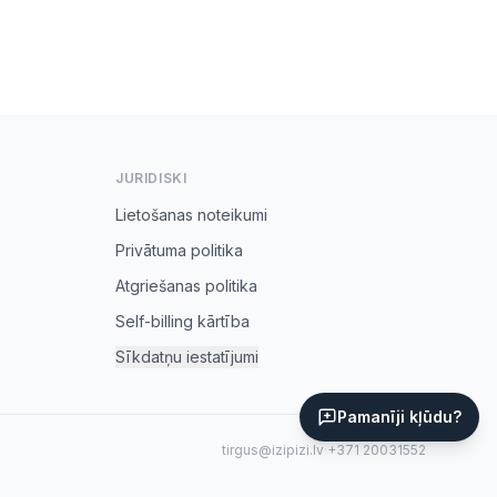
JURIDISKI
Lietošanas noteikumi
Privātuma politika
Atgriešanas politika
Self-billing kārtība
Sīkdatņu iestatījumi
Pamanīji kļūdu?
tirgus@izipizi.lv
·
+371 20031552